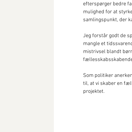
efterspørger bedre fac
mulighed for at styrk
samlingspunkt, der ka
Jeg forstår godt de s
mangle et tidssvarend
mistrivsel blandt børn
fællesskabsskabende 
Som politiker anerkend
til, at vi skaber en fæ
projektet.