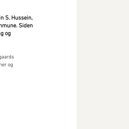
n S. Hussein, 
ommune. Siden 
g og 
gaards 
ner og 