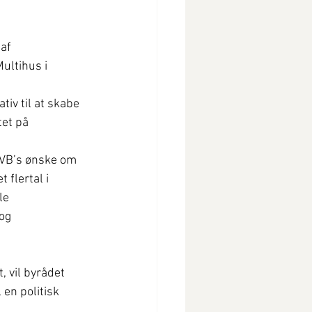
af 
ultihus i 
tiv til at skabe 
et på 
 VB’s ønske om 
flertal i 
le 
og 
 vil byrådet 
 en politisk 