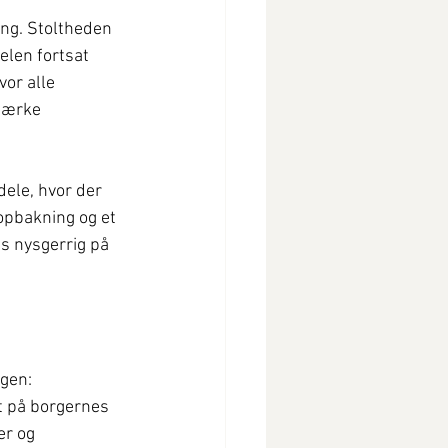
ng. Stoltheden 
elen fortsat 
or alle 
tærke 
ele, hvor der 
opbakning og et 
s nysgerrig på 
igen:
t på borgernes 
r og 