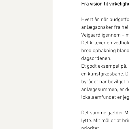
Fra vision til virkeligh
Hvert år, når budgetf
anlægsønsker fra hele 
Vejgaard igennem – me
Det kræver en vedholde
bred opbakning blandt
dagsordenen.
Et godt eksempel på,
en kunstgræsbane. Det 
byrådet har bevilget t
anlægssummen, er det 
lokalsamfundet er jeg
Det samme gælder Mul
lytte. Mit mål er at b
prioritet.