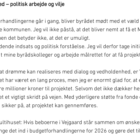
ed – politisk arbejde og vilje
orhandlingerne går i gang, bliver byrådet mødt med et væld 
kommunen. Jeg vil ikke påstå, at det bliver nemt at få et M
n det betyder ikke, at det er umuligt. 
nde indsats og politisk forståelse. Jeg vil derfor tage initia
 mine byrådskolleger og arbejde målrettet for at få projekt
 at drømme kan realiseres med dialog og vedholdenhed, er
har været en lang proces, men jeg er enormt glad for, at et 
re millioner kroner til projektet. Selvom det ikke dækker he
et vigtigt skridt på vejen. Med yderligere støtte fra fonde 
 sikker på, at projektet kan gennemføres.
tihuset: Hvis beboerne i Vejgaard står sammen om ønsket,
ringe det ind i budgetforhandlingerne for 2026 og gøre det til