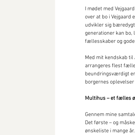
I mødet med Vejgaard
over at bo i Vejgaard 
udvikler sig bæredygt
generationer kan bo, 
fællesskaber og gode f
Med mit kendskab til 
arrangeres flest fæll
beundringsværdigt en
borgernes oplevelser a
Multihus – et fælles 
Gennem mine samtaler 
Det første – og måske
ønskeliste i mange å