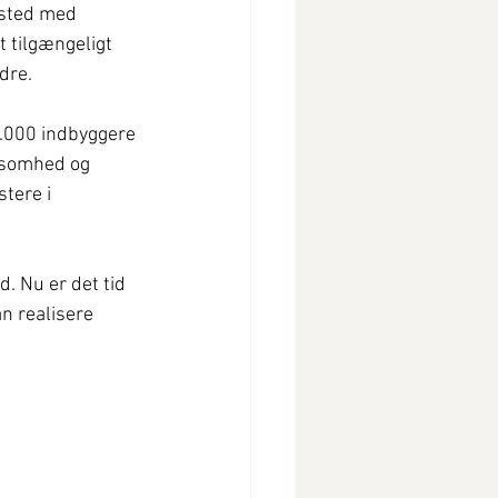
 sted med 
 tilgængeligt 
dre.
5.000 indbyggere 
nsomhed og 
tere i 
. Nu er det tid 
an realisere 