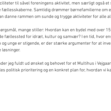
iliteter til såvel foreningens aktivitet, men særligt også et
e fællesskaberne. Samtidig drømmer børnefamilierne om et
n danne rammen om sunde og trygge aktiviteter for alle al
pørgsmål, mange stiller: Hvordan kan en bydel med over 1
e fællessted for idræt, kultur og samvær? I en tid, hvor e
 og unge er stigende, er der stærke argumenter for at inves
løsninger.
er jeg fuldt ud ønsket og behovet for et Multihus i Vejgaard
lles politisk prioritering og en konkret plan for, hvordan vi k