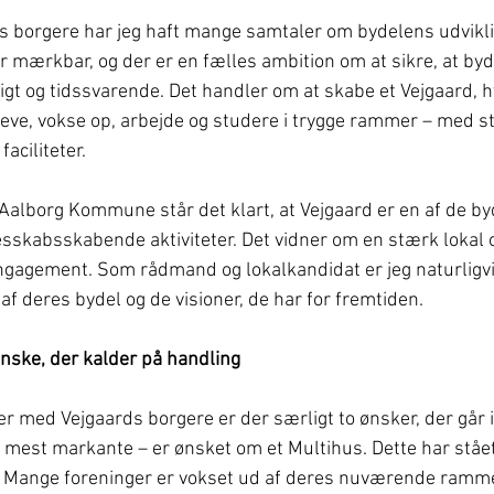
s borgere har jeg haft mange samtaler om bydelens udvikli
er mærkbar, og der er en fælles ambition om at sikre, at byd
igt og tidssvarende. Det handler om at skabe et Vejgaard, hv
leve, vokse op, arbejde og studere i trygge rammer – med s
aciliteter.
Aalborg Kommune står det klart, at Vejgaard er en af de byd
esskabsskabende aktiviteter. Det vidner om en stærk lokal 
gagement. Som rådmand og lokalkandidat er jeg naturligvi
f deres bydel og de visioner, de har for fremtiden.
ønske, der kalder på handling
med Vejgaards borgere er der særligt to ønsker, der går 
 mest markante – er ønsket om et Multihus. Dette har ståe
r. Mange foreninger er vokset ud af deres nuværende ramme