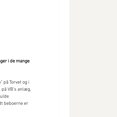
ager i de mange 
på Torvet og i 
s på VB’s anlæg, 
ulde 
dt beboerne er 