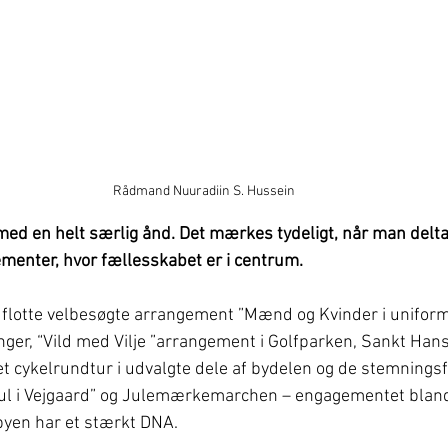
Rådmand Nuuradiin S. Hussein
med en helt særlig ånd. Det mærkes tydeligt, når man delt
ementer, hvor fællesskabet er i centrum.
flotte velbesøgte arrangement ”Mænd og Kvinder i uniform” 
nger, “Vild med Vilje ”arrangement i Golfparken, Sankt Han
et cykelrundtur i udvalgte dele af bydelen og de stemningsf
“Jul i Vejgaard” og Julemærkemarchen – engagementet blan
byen har et stærkt DNA. 