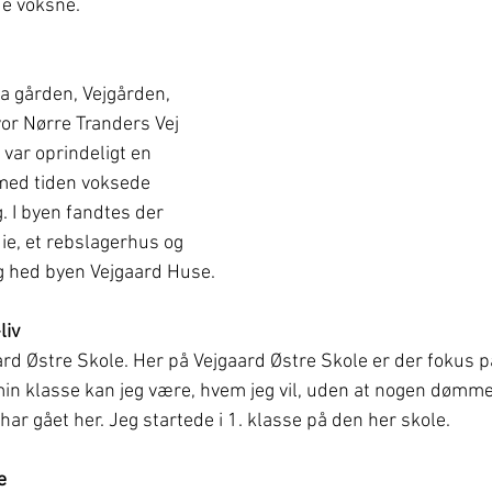
e voksne.
a gården, Vejgården, 
hvor Nørre Tranders Vej 
 var oprindeligt en 
med tiden voksede 
I byen fandtes der 
e, et rebslagerhus og 
 hed byen Vejgaard Huse.
liv
ard Østre Skole. Her på Vejgaard Østre Skole er der fokus på
min klasse kan jeg være, hvem jeg vil, uden at nogen dømme
ar gået her. Jeg startede i 1. klasse på den her skole.
e