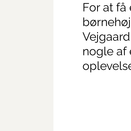
For at få
børnehøjd
Vejgaard
nogle af 
oplevels