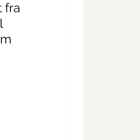
 fra
l
om