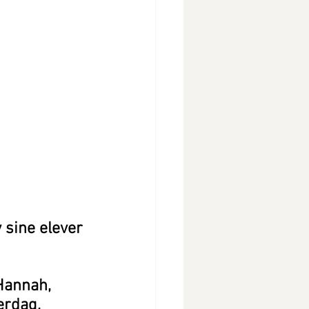
 sine elever 
Hannah, 
erdag, 