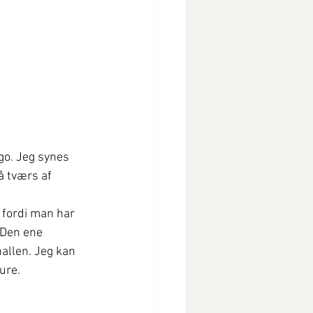
go. Jeg synes  
 tværs af 
e fordi man har 
 Den ene 
allen. Jeg kan 
ure.  