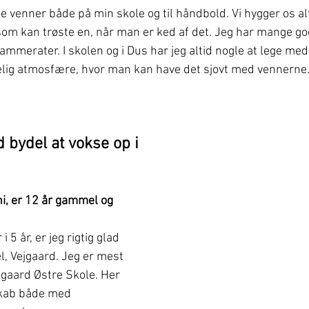
 venner både på min skole og til håndbold. Vi hygger os alt
som kan trøste en, når man er ked af det. Jeg har mange go
mmerater. I skolen og i Dus har jeg altid nogle at lege med
elig atmosfære, hvor man kan have det sjovt med vennerne
d bydel at vokse op i
hi, er 12 år gammel og 
i 5 år, er jeg rigtig glad 
l, Vejgaard. Jeg er mest 
jgaard Østre Skole. Her 
skab både med 