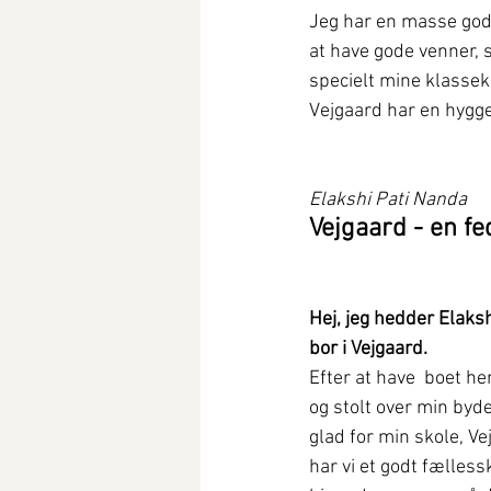
Jeg har en masse gode
at have gode venner, 
specielt mine klasseka
Vejgaard har en hygg
Elakshi Pati Nanda
Vejgaard - en fe
Hej, jeg hedder Elaks
bor i Vejgaard.
Efter at have  boet her 
og stolt over min byde
glad for min skole, Ve
har vi et godt fælles