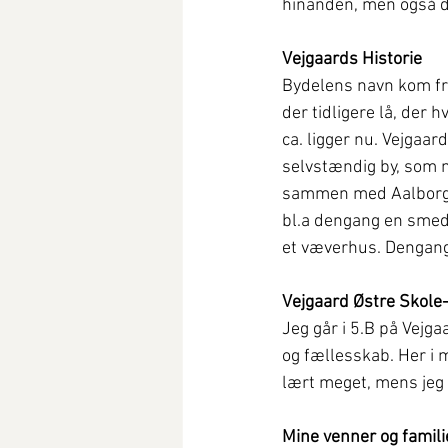
hinanden, men også d
Vejgaards Historie
Bydelens navn kom fr
der tidligere lå, der 
ca. ligger nu. Vejgaard
selvstændig by, som 
sammen med Aalborg. 
bl.a dengang en smedi
et væverhus. Dengang
Vejgaard Østre Skole-
Jeg går i 5.B på Vejga
og fællesskab. Her i 
lært meget, mens jeg h
Mine venner og famili