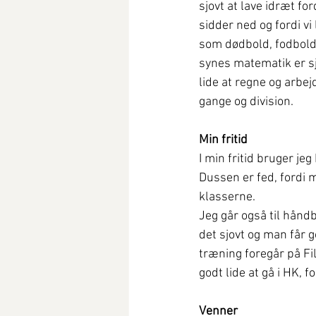
sjovt at lave idræt fo
sidder ned og fordi vi 
som dødbold, fodbold
synes matematik er sjo
lide at regne og arbe
gange og division.
Min fritid
I min fritid bruger je
Dussen er fed, fordi
klasserne.
Jeg går også til håndbo
det sjovt og man får 
træning foregår på Fi
godt lide at gå i HK, 
Venner