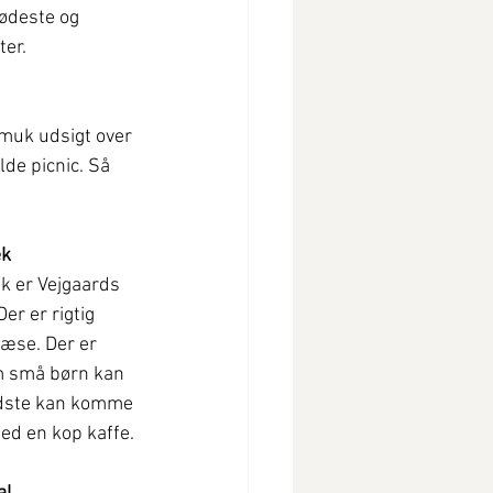
ødeste og 
er. 
smuk udsigt over 
lde picnic. Så 
ek
ek er Vejgaards 
Der er rigtig 
æse. Der er 
m små børn kan 
dste kan komme 
ed en kop kaffe.