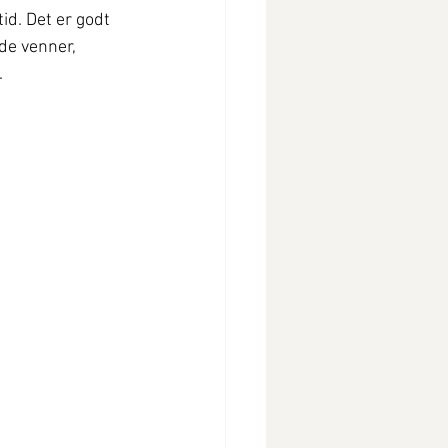
id. Det er godt 
de venner, 
.
.