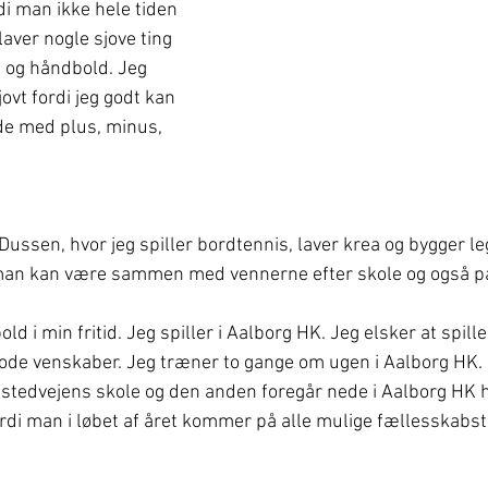
rdi man ikke hele tiden 
laver nogle sjove ting 
 og håndbold. Jeg 
vt fordi jeg godt kan 
jde med plus, minus, 
g Dussen, hvor jeg spiller bordtennis, laver krea og bygger le
 man kan være sammen med vennerne efter skole og også på
ld i min fritid. Jeg spiller i Aalborg HK. Jeg elsker at spill
gode venskaber. Jeg træner to gange om ugen i Aalborg HK.
lstedvejens skole og den anden foregår nede i Aalborg HK h
fordi man i løbet af året kommer på alle mulige fællesskabst