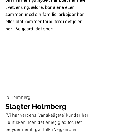
om man er nytilflytter, har boet her hele 
livet, er ung, ældre, bor alene eller 
sammen med sin familie, arbejder her 
eller blot kommer forbi, fordi det jo er 
her i Vejgaard, det sner. 
Ib Holmberg
Slagter Holmberg
”Vi har verdens ’vanskeligste’ kunder her 
i butikken. Men det er jeg glad for. Det 
betyder nemlig, at folk i Vejgaard er 