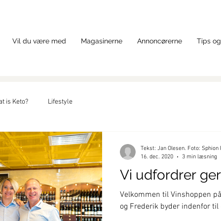
Vil du være med
Magasinerne
Annoncørerne
Tips og
t is Keto?
Lifestyle
Tekst: Jan Olesen. Foto: Sphion
16. dec. 2020
3 min læsning
Vi udfordrer ge
Velkommen til Vinshoppen på 
og Frederik byder indenfor til