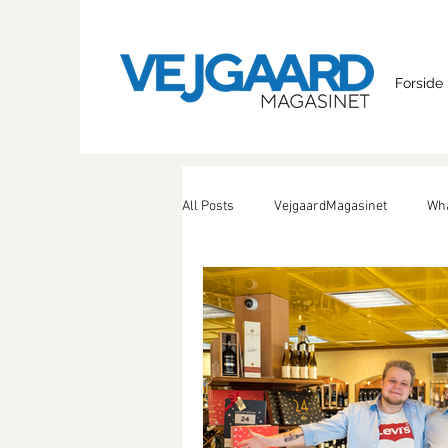
Forside
All Posts
VejgaardMagasinet
Wha