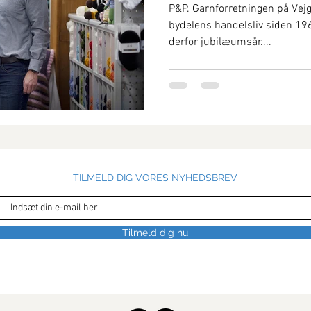
P&P. Garnforretningen på Vejga
bydelens handelsliv siden 1961
derfor jubilæumsår....
TILMELD DIG VORES NYHEDSBREV
Tilmeld dig nu