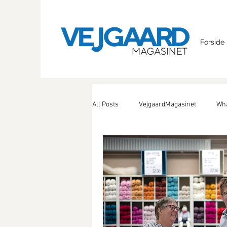
Forside
All Posts
VejgaardMagasinet
Wha